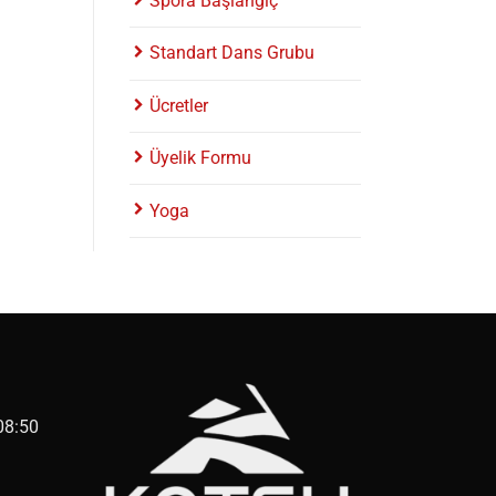
Spora Başlangıç
Standart Dans Grubu
Ücretler
Üyelik Formu
Yoga
08:50