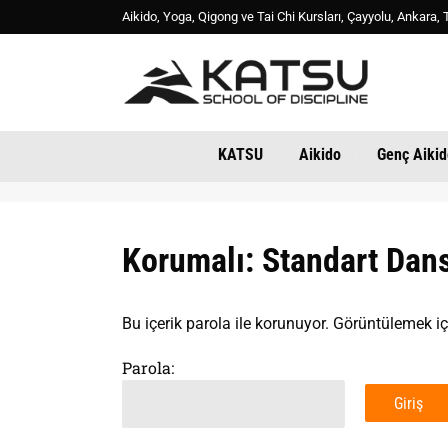
Aikido, Yoga, Qigong ve Tai Chi Kursları, Çayyolu, Ankara
KATSU
Aikido
Genç Aikid
Korumalı: Standart Dan
Bu içerik parola ile korunuyor. Görüntülemek iç
Parola: