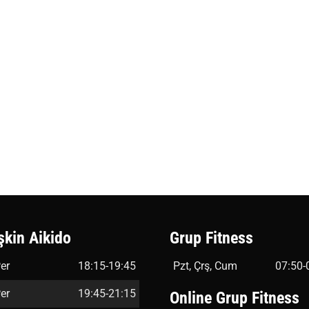
şkin Aikido
Grup Fitness
er
18:15-19:45
Pzt, Çrş, Cum
07:50-
er
19:45-21:15
Online Grup Fitness