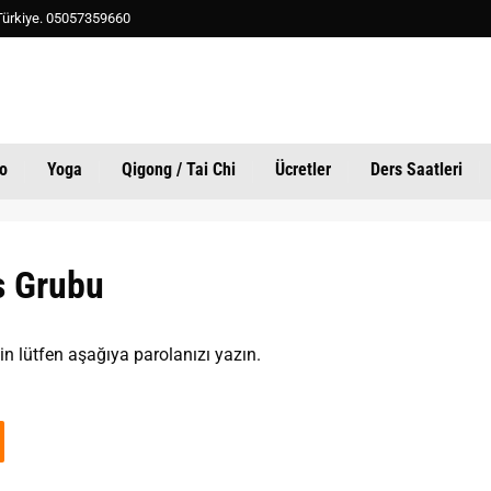
, Türkiye. 05057359660
o
Yoga
Qigong / Tai Chi
Ücretler
Ders Saatleri
s Grubu
in lütfen aşağıya parolanızı yazın.