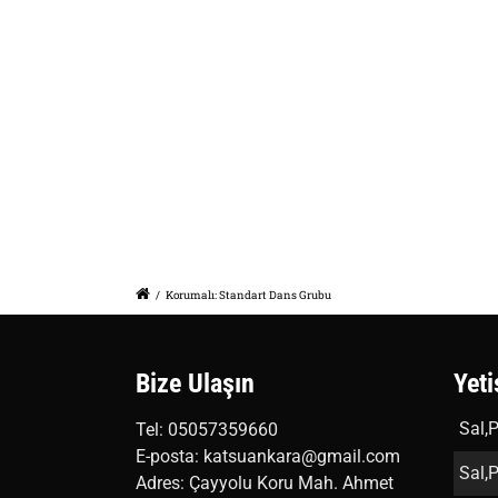
/
Korumalı: Standart Dans Grubu
Bize Ulaşın
Yeti
Sal,P
Tel: 05057359660
E-posta: katsuankara@gmail.com
Sal,P
Adres: Çayyolu Koru Mah. Ahmet