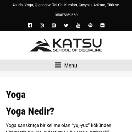
Aikido, Yoga, Qigong ve Tai Chi Kursları, Çayyolu, Ankara, Türkiye.
05057359660
Menu
Yoga
Yoga Nedir?
Yoga sanskritçe bir kelime olan “yuj-yuc” kökünden