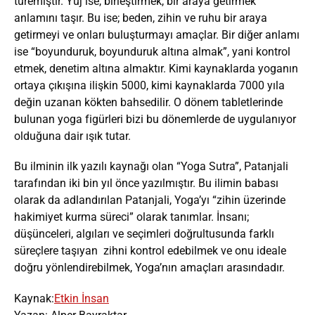
türemiştir. Yuj ise, birleştirmek, bir araya getirmek”
anlamını taşır. Bu ise; beden, zihin ve ruhu bir araya
getirmeyi ve onları buluşturmayı amaçlar. Bir diğer anlamı
ise “boyunduruk, boyunduruk altına almak”, yani kontrol
etmek, denetim altına almaktır. Kimi kaynaklarda yoganın
ortaya çıkışına ilişkin 5000, kimi kaynaklarda 7000 yıla
değin uzanan kökten bahsedilir. O dönem tabletlerinde
bulunan yoga figürleri bizi bu dönemlerde de uygulanıyor
olduğuna dair ışık tutar.
Bu ilminin ilk yazılı kaynağı olan “Yoga Sutra”, Patanjali
tarafından iki bin yıl önce yazılmıştır. Bu ilimin babası
olarak da adlandırılan Patanjali, Yoga’yı “zihin üzerinde
hakimiyet kurma süreci” olarak tanımlar. İnsanı;
düşünceleri, algıları ve seçimleri doğrultusunda farklı
süreçlere taşıyan zihni kontrol edebilmek ve onu ideale
doğru yönlendirebilmek, Yoga’nın amaçları arasındadır.
Kaynak:
Etkin İnsan