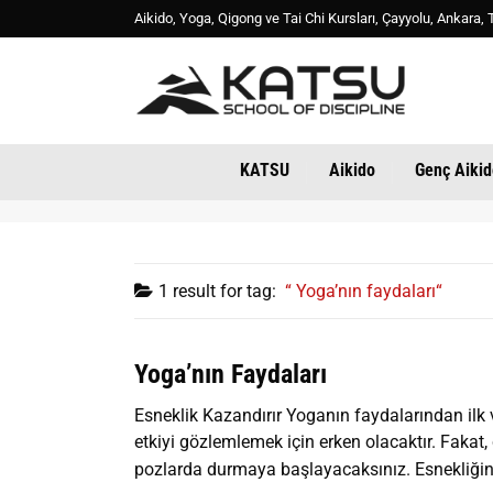
Aikido, Yoga, Qigong ve Tai Chi Kursları, Çayyolu, Ankara
KATSU
Aikido
Genç Aikid
1 result for
tag:
Yoga’nın faydaları
Yoga’nın Faydaları
Esneklik Kazandırır Yoganın faydalarından ilk ve
etkiyi gözlemlemek için erken olacaktır. Fakat
pozlarda durmaya başlayacaksınız. Esnekliğinizi