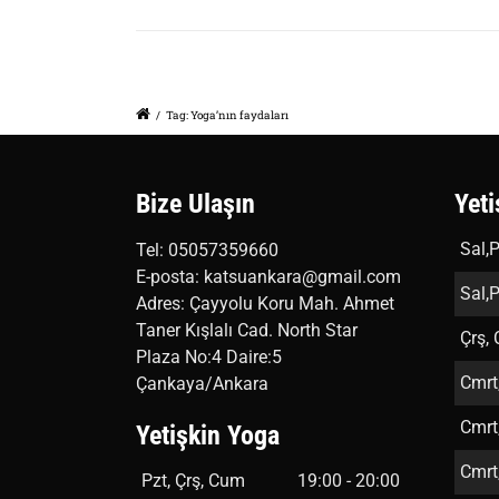
/
Tag: Yoga’nın faydaları
Bize Ulaşın
Yeti
Sal,P
Tel: 05057359660
E-posta: katsuankara@gmail.com
Sal,P
Adres: Çayyolu Koru Mah. Ahmet
Taner Kışlalı Cad. North Star
Çrş,
Plaza No:4 Daire:5
Cmrt
Çankaya/Ankara
Cmrt
Yetişkin Yoga
Cmrt
Pzt, Çrş, Cum
19:00 - 20:00