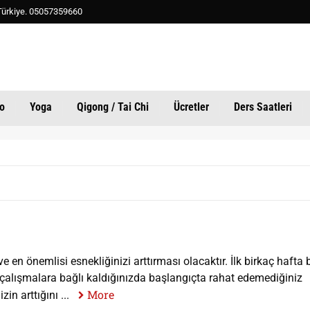
, Türkiye. 05057359660
o
Yoga
Qigong / Tai Chi
Ücretler
Ders Saatleri
 en önemlisi esnekliğinizi arttırması olacaktır. İlk birkaç hafta 
, çalışmalara bağlı kaldığınızda başlangıçta rahat edemediğiniz
More
n arttığını ...